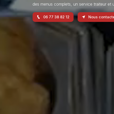
des menus complets, un service traiteur e
06 77 38 82 12
Nous contact